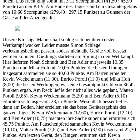
holen. Das Reck ging somit mit 3:11 Scorepunkten (41,50 : 45,90
Punkte) an den KTV. Am Ende des Tages stand ein Gesamtergebnis
von 19:60 Scorepunkte (279,40 : 297,15 Punkte) zu Gunsten der
Gäste auf der Anzeigetafel.
Unsere Kreisliga Mannschaft schlug sich bei ihrem ersten
Wettkampf wacker. Leider musste Simon Schlegel
verletzungsbedingt passen, sodass nicht alle Geräte voll besetzt
werden konnten. Die Jungs starteten am Sprung in den Wettkampf.
Hier lieferten Noah Schmidt und Ben Adler mit jeweils 10,35
Punkten und Mika Hoh mit 10,05 Punkten die besten Übungen.
Insgesamt sammelten sie so 40,60 Punkte. Am Barren erhielten
Kevin Weckenmann (11,30), Enrico Poroli (11,0) und Mika Hoh
(8,00) die besten Wertungen, was eine Gesamtpunktzahl von 36,45
Punkten ergab. Am Reck lief leider nicht alles wie geplant, Matteo
Poroli (9,85), Kevin Weckenmann (5,20) und Ben Adler (5,10)
erturnten sich insgesamt 23,75 Punkte. Wesentlich besser lief es
dann am Boden, hier erzielten sie das beste Geräteergebnis des
ganzen Tages. Kevin Weckenmann (12,60), Enrico Poroli (12,10)
und Ben Adler (10,75) machten ihre Sache super und erturnten sich
45,75 Punkte. Am Pauschenpferd sammelten Kevin Weckenmann
(10,10), Matteo Poroli (7,65) und Ben Adler (3,90) insgesamt 25,30
Punkte. Am letzten Gerät, den Ringen, erturnten sich Kevin