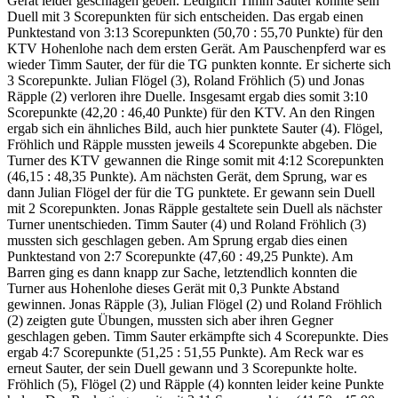
Gerät leider geschlagen geben. Lediglich Timm Sauter konnte sein
Duell mit 3 Scorepunkten für sich entscheiden. Das ergab einen
Punktestand von 3:13 Scorepunkten (50,70 : 55,70 Punkte) für den
KTV Hohenlohe nach dem ersten Gerät. Am Pauschenpferd war es
wieder Timm Sauter, der für die TG punkten konnte. Er sicherte sich
3 Scorepunkte. Julian Flögel (3), Roland Fröhlich (5) und Jonas
Räpple (2) verloren ihre Duelle. Insgesamt ergab dies somit 3:10
Scorepunkte (42,20 : 46,40 Punkte) für den KTV. An den Ringen
ergab sich ein ähnliches Bild, auch hier punktete Sauter (4). Flögel,
Fröhlich und Räpple mussten jeweils 4 Scorepunkte abgeben. Die
Turner des KTV gewannen die Ringe somit mit 4:12 Scorepunkten
(46,15 : 48,35 Punkte). Am nächsten Gerät, dem Sprung, war es
dann Julian Flögel der für die TG punktete. Er gewann sein Duell
mit 2 Scorepunkten. Jonas Räpple gestaltete sein Duell als nächster
Turner unentschieden. Timm Sauter (4) und Roland Fröhlich (3)
mussten sich geschlagen geben. Am Sprung ergab dies einen
Punktestand von 2:7 Scorepunkte (47,60 : 49,25 Punkte). Am
Barren ging es dann knapp zur Sache, letztendlich konnten die
Turner aus Hohenlohe dieses Gerät mit 0,3 Punkte Abstand
gewinnen. Jonas Räpple (3), Julian Flögel (2) und Roland Fröhlich
(2) zeigten gute Übungen, mussten sich aber ihren Gegner
geschlagen geben. Timm Sauter erkämpfte sich 4 Scorepunkte. Dies
ergab 4:7 Scorepunkte (51,25 : 51,55 Punkte). Am Reck war es
erneut Sauter, der sein Duell gewann und 3 Scorepunkte holte.
Fröhlich (5), Flögel (2) und Räpple (4) konnten leider keine Punkte