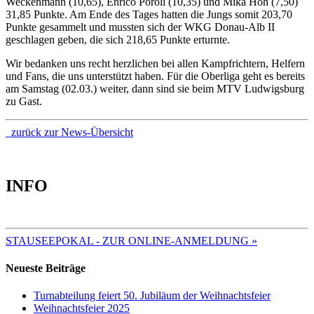
Weckenmann (10,65), Enrico Poroli (10,35) und Mika Hoh (7,50)
31,85 Punkte. Am Ende des Tages hatten die Jungs somit 203,70
Punkte gesammelt und mussten sich der WKG Donau-Alb II
geschlagen geben, die sich 218,65 Punkte erturnte.
Wir bedanken uns recht herzlichen bei allen Kampfrichtern, Helfern
und Fans, die uns unterstützt haben. Für die Oberliga geht es bereits
am Samstag (02.03.) weiter, dann sind sie beim MTV Ludwigsburg
zu Gast.
zurück zur News-Übersicht
INFO
TERMINE 2025
STAUSEEPOKAL - ZUR ONLINE-ANMELDUNG »
Neueste Beiträge
Turnabteilung feiert 50. Jubiläum der Weihnachtsfeier
Weihnachtsfeier 2025