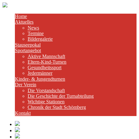
Home
Aktuelles
News
Termine
Bildergalerie
Stauseepokal
Sportangebot
Aktive Mannschaft
Eltern-Kind-Turnen
Gesundheitssport
Jedermänner
Kinder- & Jungendturnen
Der Verein
Die Vorstandschaft
Die Geschichte der Turnabteilung
Wichtige Stationen
Chronik der Stadt Schömberg
Kontakt