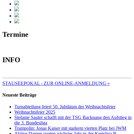
Termine
INFO
TERMINE 2025
STAUSEEPOKAL - ZUR ONLINE-ANMELDUNG »
Neueste Beiträge
Turnabteilung feiert 50. Jubiläum der Weihnachtsfeier
Weihnachtsfeier 2025
Stefanie Sauter schafft mit der TSG Backnang den Aufstieg in
die 3. Bundesliga
Trampolin: Jonas Kaiser mit starkem vierten Platz bei JWM
Aktive Damen starten nächstes Jahr in der Kreisliga B