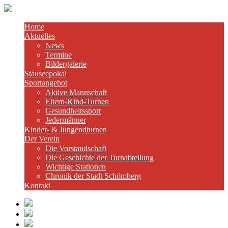
Home
Aktuelles
News
Termine
Bildergalerie
Stauseepokal
Sportangebot
Aktive Mannschaft
Eltern-Kind-Turnen
Gesundheitssport
Jedermänner
Kinder- & Jungendturnen
Der Verein
Die Vorstandschaft
Die Geschichte der Turnabteilung
Wichtige Stationen
Chronik der Stadt Schömberg
Kontakt