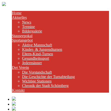
Home
Aktuelles
News
Termine
Bildergalerie
Stauseepokal
Sportangebot
Aktive Mannschaft
Kinder- & Jungendturnen
Eltern-Kind-Turnen
Gesundheitssport
Jedermänner
Der Verein
Die Vorstandschaft
Die Geschichte der Turnabteilung
Wichtige Stationen
Chronik der Stadt Schömberg
Kontakt