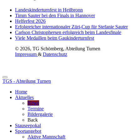
Landeskinderturnfest in Heilbronn
Timm Sauter bei den Finals in Hannover
Helferfest 2026
Erfolgreicher internationaler Züri-Cup für Stefanie Sauter
Carlson Christophersen erfolgreich beim Landesfinale
Viele Medaillen beim Gaukinderturnfest
© 2026, TG Schömberg, Abteilung Turnen
Impressum
&
Datenschutz
TGS - Abteilung Turnen
Home
Aktuelles
News
Termine
Bildergalerie
Back
Stauseepokal
Sportangebot
Aktive Mannschaft