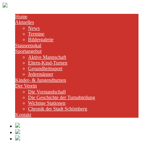
Home
Aktuelles
News
Termine
Bildergalerie
Stauseepokal
Sportangebot
Aktive Mannschaft
Eltern-Kind-Turnen
Gesundheitssport
Jedermänner
Kinder- & Jungendturnen
Der Verein
Die Vorstandschaft
Die Geschichte der Turnabteilung
Wichtige Stationen
Chronik der Stadt Schömberg
Kontakt