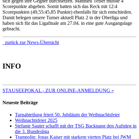
sich gegen ihre Gegner durchsetzen. Matthieu Teiser musste 4
Scorepunkte abgeben. Somit hatten sich das Reck mit 12:4
Scorepunkten (49,55:45,85 Punkte) ebenfalls für sich entschieden.
Damit belegen unsere Turner aktuell Platz 2 in der Oberliga und
haben sich für das Ligafinale am 27.04. in eine gute Ausgangslage
gebracht.
zurück zur News-Übersicht
INFO
TERMINE 2025
STAUSEEPOKAL - ZUR ONLINE-ANMELDUNG »
Neueste Beiträge
Turnabteilung feiert 50. Jubiläum der Weihnachtsfeier
Weihnachtsfeier 2025
Stefanie Sauter schafft mit der TSG Backnang den Aufstieg in
die 3. Bundesliga
Trampolin: Jonas Kaiser mit starkem vierten Platz bei JWM