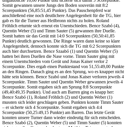
unglaubliche 16,00 Punkte und sicherte sich damit 5 Scorepunkte.
Somit gewannen unsere Jungs den Boden souverän mit 8:2
Scorepunkten (56,85:51,45 Punkte). Das Pauschenpferd war
anschließend eine noch deutlichere Angelegenheit für die TG, hier
gab es für die Turner aus Heilbronn nichts zu holen. Roland
Fröhlich erturnte sich erneut ein Unentschieden. Bence Szabó (4),
Quentin Weber (5) und Timm Sauter (5) gewannen ihre Duelle.
Somit hatten sie das Gerät mit 14:0 Scorepunkten (50,50:41,85
Punkte) deutlich gewonnen. Die Ringe waren dann keine so klare
Angelegenheit, dennoch konnte sich die TG mit 6:2 Scorepunkten
auch hier durchsetzen. Bence Szaabó (1) und Quentin Weber (5)
hatten bei ihren Duellen die Nase vorne. Timm Sauter ging mit
einem Unentschieden vom Gerät und Jonas Kaiser verlor 2
Scorepunkte. Dies ergab einen Punktestand von 51,55:49,00 Punkte
an den Ringen. Danach ging es an den Sprung, wo es knapper nicht
hätte sein können. Bence Szabó und Jonas Kaiser verloren jeweils 4
Scorepunkte. Timm Sauter und Quentin Weber gewannen jeweils 4
Scorepunkte. Somit ergaben sich am Sprung 8:8 Scorepunkte
(49,40:49,35 Punkte). Und auch am Barren ging es knapp her:
Bence Szabó (1), Roland Fröhlich (2) und Quentin Weber (1)
mussten sich leider geschlagen geben. Punkten konnte Timm Sauter
– er sicherte sich 4 Scorepunkte. Somit ergaben sich 4:4
Scorepunkte (50,25:49,15 Punkte) am Barren. Das letzte Gerät
konnten unsere Turner dann wieder eindeutig für sich entscheiden.
Bence Szabó (2), Quentin Weber (5) und Timm Sauter (5) konnten