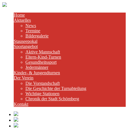
Home
Aktuelles
News
Termine
Bildergalerie
Stauseepokal
Sportangebot
Aktive Mannschaft
Eltern-Kind-Turnen
Gesundheitssport
Jedermänner
Kinder- & Jungendturnen
Der Verein
Die Vorstandschaft
Die Geschichte der Turnabteilung
Wichtige Stationen
Chronik der Stadt Schömberg
Kontakt