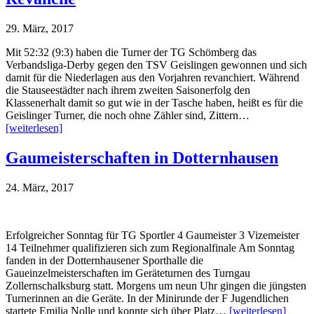
29. März, 2017
Mit 52:32 (9:3) haben die Turner der TG Schömberg das
Verbandsliga-Derby gegen den TSV Geislingen gewonnen und sich
damit für die Niederlagen aus den Vorjahren revanchiert. Während
die Stauseestädter nach ihrem zweiten Saisonerfolg den
Klassenerhalt damit so gut wie in der Tasche haben, heißt es für die
Geislinger Turner, die noch ohne Zähler sind, Zittern…
[weiterlesen]
Gaumeisterschaften in Dotternhausen
24. März, 2017
Erfolgreicher Sonntag für TG Sportler 4 Gaumeister 3 Vizemeister
14 Teilnehmer qualifizieren sich zum Regionalfinale Am Sonntag
fanden in der Dotternhausener Sporthalle die
Gaueinzelmeisterschaften im Geräteturnen des Turngau
Zollernschalksburg statt. Morgens um neun Uhr gingen die jüngsten
Turnerinnen an die Geräte. In der Minirunde der F Jugendlichen
startete Emilia Nolle und konnte sich über Platz…
[weiterlesen]