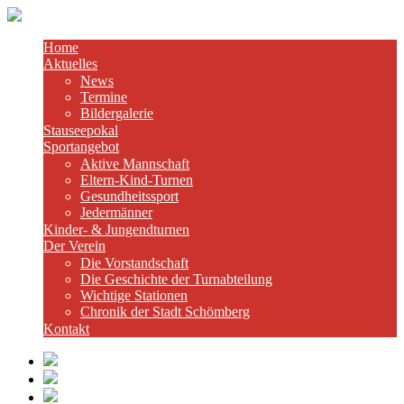
Home
Aktuelles
News
Termine
Bildergalerie
Stauseepokal
Sportangebot
Aktive Mannschaft
Eltern-Kind-Turnen
Gesundheitssport
Jedermänner
Kinder- & Jungendturnen
Der Verein
Die Vorstandschaft
Die Geschichte der Turnabteilung
Wichtige Stationen
Chronik der Stadt Schömberg
Kontakt