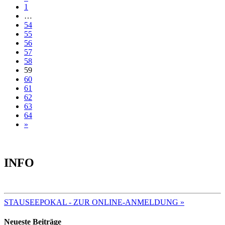
1
…
54
55
56
57
58
59
60
61
62
63
64
»
INFO
TERMINE 2025
STAUSEEPOKAL - ZUR ONLINE-ANMELDUNG »
Neueste Beiträge