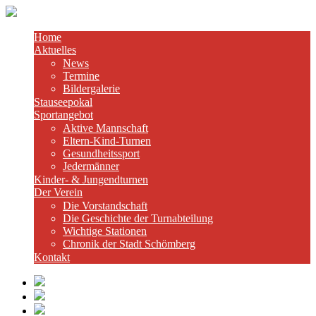
Home
Aktuelles
News
Termine
Bildergalerie
Stauseepokal
Sportangebot
Aktive Mannschaft
Eltern-Kind-Turnen
Gesundheitssport
Jedermänner
Kinder- & Jungendturnen
Der Verein
Die Vorstandschaft
Die Geschichte der Turnabteilung
Wichtige Stationen
Chronik der Stadt Schömberg
Kontakt