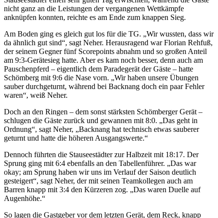
nicht ganz an die Leistungen der vergangenen Wettkämpfe
anknüpfen konnten, reichte es am Ende zum knappen Sieg.
Am Boden ging es gleich gut los für die TG. „Wir wussten, dass wir
da ähnlich gut sind“, sagt Neher. Herausragend war Florian Rehfuß,
der seinem Gegner fünf Scorepoints abnahm und so großen Anteil
am 9:3-Gerätesieg hatte. Aber es kam noch besser, denn auch am
Pauschenpferd – eigentlich dem Paradegerät der Gäste – hatte
Schömberg mit 9:6 die Nase vorn. „Wir haben unsere Übungen
sauber durchgeturnt, während bei Backnang doch ein paar Fehler
waren“, weiß Neher.
Doch an den Ringen – dem sonst stärksten Schömberger Gerät –
schlugen die Gäste zurück und gewannen mit 8:0. „Das geht in
Ordnung“, sagt Neher, „Backnang hat technisch etwas sauberer
geturnt und hatte die höheren Ausgangswerte.“
Dennoch führten die Stauseestädter zur Halbzeit mit 18:17. Der
Sprung ging mit 6:4 ebenfalls an den Tabellenführer. „Das war
okay; am Sprung haben wir uns im Verlauf der Saison deutlich
gesteigert“, sagt Neher, der mit seinen Teamkollegen auch am
Barren knapp mit 3:4 den Kürzeren zog. „Das waren Duelle auf
Augenhöhe.“
So lagen die Gastgeber vor dem letzten Gerät, dem Reck, knapp