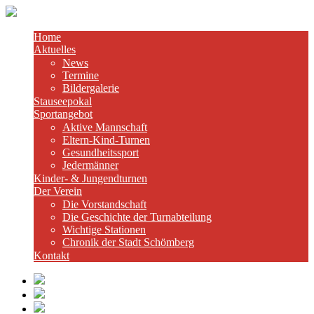
Home
Aktuelles
News
Termine
Bildergalerie
Stauseepokal
Sportangebot
Aktive Mannschaft
Eltern-Kind-Turnen
Gesundheitssport
Jedermänner
Kinder- & Jungendturnen
Der Verein
Die Vorstandschaft
Die Geschichte der Turnabteilung
Wichtige Stationen
Chronik der Stadt Schömberg
Kontakt