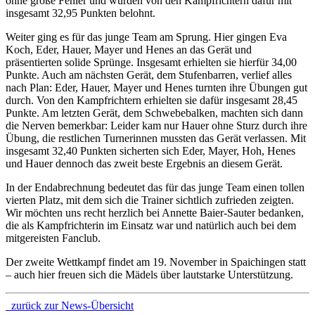
ohne große Fehler und wurden von den Kampfrichtern dafür mit
insgesamt 32,95 Punkten belohnt.
Weiter ging es für das junge Team am Sprung. Hier gingen Eva
Koch, Eder, Hauer, Mayer und Henes an das Gerät und
präsentierten solide Sprünge. Insgesamt erhielten sie hierfür 34,00
Punkte. Auch am nächsten Gerät, dem Stufenbarren, verlief alles
nach Plan: Eder, Hauer, Mayer und Henes turnten ihre Übungen gut
durch. Von den Kampfrichtern erhielten sie dafür insgesamt 28,45
Punkte. Am letzten Gerät, dem Schwebebalken, machten sich dann
die Nerven bemerkbar: Leider kam nur Hauer ohne Sturz durch ihre
Übung, die restlichen Turnerinnen mussten das Gerät verlassen. Mit
insgesamt 32,40 Punkten sicherten sich Eder, Mayer, Hoh, Henes
und Hauer dennoch das zweit beste Ergebnis an diesem Gerät.
In der Endabrechnung bedeutet das für das junge Team einen tollen
vierten Platz, mit dem sich die Trainer sichtlich zufrieden zeigten.
Wir möchten uns recht herzlich bei Annette Baier-Sauter bedanken,
die als Kampfrichterin im Einsatz war und natürlich auch bei dem
mitgereisten Fanclub.
Der zweite Wettkampf findet am 19. November in Spaichingen statt
– auch hier freuen sich die Mädels über lautstarke Unterstützung.
zurück zur News-Übersicht