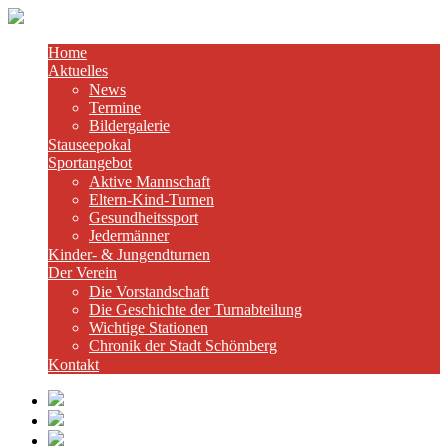
Home
Aktuelles
News
Termine
Bildergalerie
Stauseepokal
Sportangebot
Aktive Mannschaft
Eltern-Kind-Turnen
Gesundheitssport
Jedermänner
Kinder- & Jungendturnen
Der Verein
Die Vorstandschaft
Die Geschichte der Turnabteilung
Wichtige Stationen
Chronik der Stadt Schömberg
Kontakt