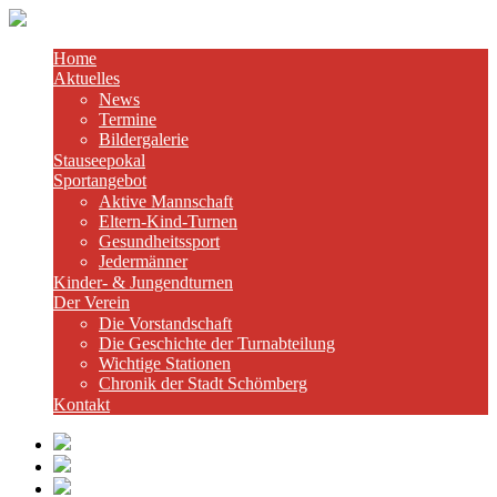
Home
Aktuelles
News
Termine
Bildergalerie
Stauseepokal
Sportangebot
Aktive Mannschaft
Eltern-Kind-Turnen
Gesundheitssport
Jedermänner
Kinder- & Jungendturnen
Der Verein
Die Vorstandschaft
Die Geschichte der Turnabteilung
Wichtige Stationen
Chronik der Stadt Schömberg
Kontakt