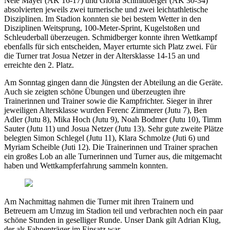
Nele Mayer (AK 16-17) und Gloria Schmidberger (AK 30-34)
absolvierten jeweils zwei turnerische und zwei leichtathletische
Disziplinen. Im Stadion konnten sie bei bestem Wetter in den
Disziplinen Weitsprung, 100-Meter-Sprint, Kugelstoßen und
Schleuderball überzeugen. Schmidberger konnte ihren Wettkampf
ebenfalls für sich entscheiden, Mayer erturnte sich Platz zwei. Für
die Turner trat Josua Netzer in der Altersklasse 14-15 an und
erreichte den 2. Platz.
Am Sonntag gingen dann die Jüngsten der Abteilung an die Geräte.
Auch sie zeigten schöne Übungen und überzeugten ihre
Trainerinnen und Trainer sowie die Kampfrichter. Sieger in ihrer
jeweiligen Altersklasse wurden Ferenc Zimmerer (Jutu 7), Ben
Adler (Jutu 8), Mika Hoch (Jutu 9), Noah Bodmer (Jutu 10), Timm
Sauter (Jutu 11) und Josua Netzer (Jutu 13). Sehr gute zweite Plätze
belegten Simon Schlegel (Jutu 11), Klara Schmolze (Juti 6) und
Myriam Scheible (Juti 12). Die Trainerinnen und Trainer sprachen
ein großes Lob an alle Turnerinnen und Turner aus, die mitgemacht
haben und Wettkampferfahrung sammeln konnten.
Am Nachmittag nahmen die Turner mit ihren Trainern und
Betreuern am Umzug im Stadion teil und verbrachten noch ein paar
schöne Stunden in geselliger Runde. Unser Dank gilt Adrian Klug,
der als Fahnenträger im Einsatz war.