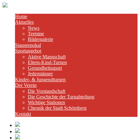
Home
Aktuelles
News
Termine
Bildergalerie
Stauseepokal
Sportangebot
Aktive Mannschaft
Eltern-Kind-Turnen
Gesundheitssport
Jedermänner
Kinder- & Jungendturnen
Der Verein
Die Vorstandschaft
Die Geschichte der Turnabteilung
Wichtige Stationen
Chronik der Stadt Schömberg
Kontakt