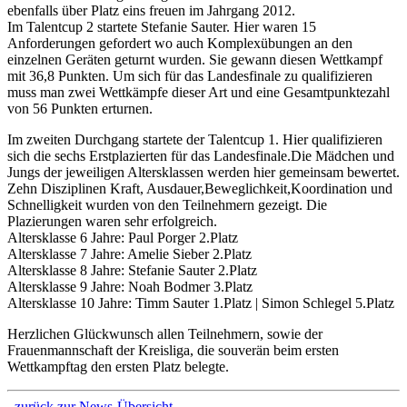
ebenfalls über Platz eins freuen im Jahrgang 2012.
Im Talentcup 2 startete Stefanie Sauter. Hier waren 15
Anforderungen gefordert wo auch Komplexübungen an den
einzelnen Geräten geturnt wurden. Sie gewann diesen Wettkampf
mit 36,8 Punkten. Um sich für das Landesfinale zu qualifizieren
muss man zwei Wettkämpfe dieser Art und eine Gesamtpunktezahl
von 56 Punkten erturnen.
Im zweiten Durchgang startete der Talentcup 1. Hier qualifizieren
sich die sechs Erstplazierten für das Landesfinale.Die Mädchen und
Jungs der jeweiligen Altersklassen werden hier gemeinsam bewertet.
Zehn Disziplinen Kraft, Ausdauer,Beweglichkeit,Koordination und
Schnelligkeit wurden von den Teilnehmern gezeigt. Die
Plazierungen waren sehr erfolgreich.
Altersklasse 6 Jahre: Paul Porger 2.Platz
Altersklasse 7 Jahre: Amelie Sieber 2.Platz
Altersklasse 8 Jahre: Stefanie Sauter 2.Platz
Altersklasse 9 Jahre: Noah Bodmer 3.Platz
Altersklasse 10 Jahre: Timm Sauter 1.Platz | Simon Schlegel 5.Platz
Herzlichen Glückwunsch allen Teilnehmern, sowie der
Frauenmannschaft der Kreisliga, die souverän beim ersten
Wettkampftag den ersten Platz belegte.
zurück zur News-Übersicht