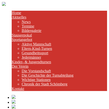
Home
Aktuelles
News
Termine
Bildergalerie
Stauseepokal
Sportangebot
Aktive Mannschaft
Eltern-Kind-Turnen
Gesundheitssport
Jedermänner
Kinder- & Jungendturnen
Der Verein
Die Vorstandschaft
Die Geschichte der Turnabteilung
Wichtige Stationen
Chronik der Stadt Schömberg
Kontakt