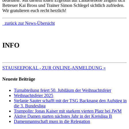
bedeutete. Mit diesem tollen Ergebnis auf Landesebene zeigten sich
Betreuer Kai Bross und Trainer Simon Schlegel sichtlich zufrieden.
Wir gratulieren euch recht herzlich!
zurück zur News-Übersicht
INFO
TERMINE 2025
STAUSEEPOKAL - ZUR ONLINE-ANMELDUNG »
Neueste Beiträge
Turnabteilung feiert 50. Jubiläum der Weihnachtsfeier
Weihnachtsfeier 2025
Stefanie Sauter schafft mit der TSG Backnang den Aufstieg in
die 3. Bundesliga
Trampolin: Jonas Kaiser mit starkem vierten Platz bei JWM
Aktive Damen starten nächstes Jahr in der Kreisliga B
Damenmannschaft muss in die Relegation