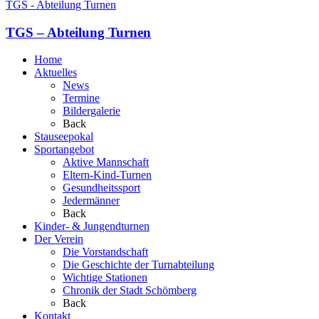
TGS - Abteilung Turnen
TGS – Abteilung Turnen
Home
Aktuelles
News
Termine
Bildergalerie
Back
Stauseepokal
Sportangebot
Aktive Mannschaft
Eltern-Kind-Turnen
Gesundheitssport
Jedermänner
Back
Kinder- & Jungendturnen
Der Verein
Die Vorstandschaft
Die Geschichte der Turnabteilung
Wichtige Stationen
Chronik der Stadt Schömberg
Back
Kontakt