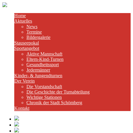
Home
Aktuelles
News
Termine
Bildergalerie
Stauseepokal
Sportangebot
Aktive Mannschaft
Eltern-Kind-Turnen
Gesundheitssport
Jedermänner
Kinder- & Jungendturnen
Der Verein
Die Vorstandschaft
Die Geschichte der Turnabteilung
Wichtige Stationen
Chronik der Stadt Schömberg
Kontakt