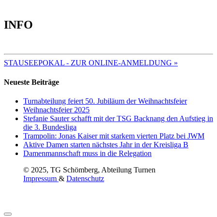
INFO
TERMINE 2025
STAUSEEPOKAL - ZUR ONLINE-ANMELDUNG »
Neueste Beiträge
Turnabteilung feiert 50. Jubiläum der Weihnachtsfeier
Weihnachtsfeier 2025
Stefanie Sauter schafft mit der TSG Backnang den Aufstieg in
die 3. Bundesliga
Trampolin: Jonas Kaiser mit starkem vierten Platz bei JWM
Aktive Damen starten nächstes Jahr in der Kreisliga B
Damenmannschaft muss in die Relegation
© 2025, TG Schömberg, Abteilung Turnen
Impressum
&
Datenschutz