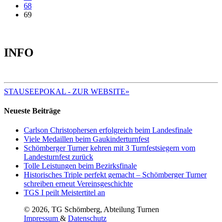
68
69
INFO
AKTUELLE TERMINE
STAUSEEPOKAL - ZUR WEBSITE»
Neueste Beiträge
Carlson Christophersen erfolgreich beim Landesfinale
Viele Medaillen beim Gaukinderturnfest
Schömberger Turner kehren mit 3 Turnfestsiegern vom
Landesturnfest zurück
Tolle Leistungen beim Bezirksfinale
Historisches Triple perfekt gemacht – Schömberger Turner
schreiben erneut Vereinsgeschichte
TGS I peilt Meistertitel an
© 2026, TG Schömberg, Abteilung Turnen
Impressum
&
Datenschutz