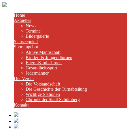
Home
Aktuelles
News
Termine
Bildergalerie
Stauseepokal
Sportangebot
Aktive Mannschaft
Kinder- & Jungendturnen
Eltern-Kind-Turnen
Gesundheitssport
Jedermänner
Der Verein
Die Vorstandschaft
Die Geschichte der Turnabteilung
Wichtige Stationen
Chronik der Stadt Schömberg
Kontakt