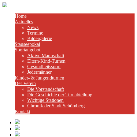
Home
Aktuelles
News
Termine
Bildergalerie
Stauseepokal
Sportangebot
Aktive Mannschaft
Eltern-Kind-Turnen
Gesundheitssport
Jedermänner
Kinder- & Jungendturnen
Der Verein
Die Vorstandschaft
Die Geschichte der Turnabteilung
Wichtige Stationen
Chronik der Stadt Schömberg
Kontakt