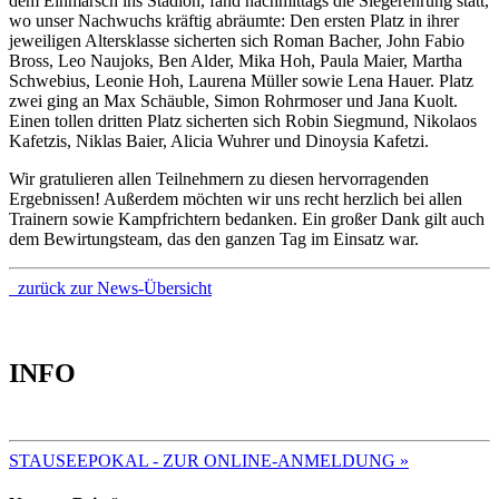
dem Einmarsch ins Stadion, fand nachmittags die Siegerehrung statt,
wo unser Nachwuchs kräftig abräumte: Den ersten Platz in ihrer
jeweiligen Altersklasse sicherten sich Roman Bacher, John Fabio
Bross, Leo Naujoks, Ben Alder, Mika Hoh, Paula Maier, Martha
Schwebius, Leonie Hoh, Laurena Müller sowie Lena Hauer. Platz
zwei ging an Max Schäuble, Simon Rohrmoser und Jana Kuolt.
Einen tollen dritten Platz sicherten sich Robin Siegmund, Nikolaos
Kafetzis, Niklas Baier, Alicia Wuhrer und Dinoysia Kafetzi.
Wir gratulieren allen Teilnehmern zu diesen hervorragenden
Ergebnissen! Außerdem möchten wir uns recht herzlich bei allen
Trainern sowie Kampfrichtern bedanken. Ein großer Dank gilt auch
dem Bewirtungsteam, das den ganzen Tag im Einsatz war.
zurück zur News-Übersicht
INFO
TERMINE 2025
STAUSEEPOKAL - ZUR ONLINE-ANMELDUNG »