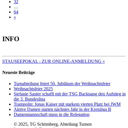
32
…
64
»
INFO
TERMINE 2025
STAUSEEPOKAL - ZUR ONLINE-ANMELDUNG »
Neueste Beiträge
Turnabteilung feiert 50. Jubiläum der Weihnachtsfeier
Weihnachtsfeier 2025
Stefanie Sauter schafft mit der TSG Backnang den Aufstieg in
die 3. Bundesliga
Trampolin: Jonas Kaiser mit starkem vierten Platz bei JWM
Aktive Damen starten nächstes Jahr in der Kreisliga B
Damenmannschaft muss in die Relegation
© 2025, TG Schömberg, Abteilung Turnen