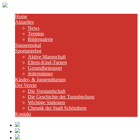
Home
Aktuelles
News
Termine
Bildergalerie
Stauseepokal
Sportangebot
Aktive Mannschaft
Eltern-Kind-Turnen
Gesundheitssport
Jedermänner
Kinder- & Jungendturnen
Der Verein
Die Vorstandschaft
Die Geschichte der Turnabteilung
Wichtige Stationen
Chronik der Stadt Schömberg
Kontakt